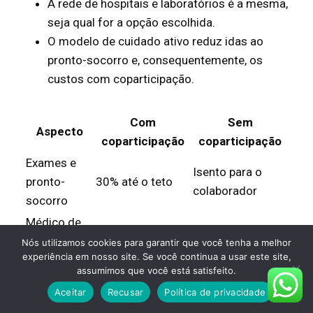
A rede de hospitais e laboratórios é a mesma,
seja qual for a opção escolhida.
O modelo de cuidado ativo reduz idas ao
pronto-socorro e, consequentemente, os
custos com coparticipação.
Com
Sem
Aspecto
coparticipação
coparticipação
Exames e
Isento para o
pronto-
30% até o teto
colaborador
socorro
Médico de
Isento
Isento
família
Nós utilizamos cookies para garantir que você tenha a melhor
experiência em nosso site. Se você continua a usar este site,
Mesma rede de
Mesma rede de
Rede de
assumimos que você está satisfeito.
hospitais e
hospitais e
atendimento
Aceitar
Recusar
Política de privacidade
laboratórios
laboratórios