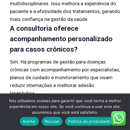
multidisciplinares. Isso melhora a experiência do
paciente e a efetividade dos tratamentos, gerando
mais confiança na gestão da saúde.
A consultoria oferece
acompanhamento personalizado
para casos crônicos?
Sim. Há programas de gestão para doenças
crônicas com acompanhamento por especialistas,
planos de cuidado e monitoramento que visam
reduzir internações e melhorar adesão
terapêutica.
Quais diferenciais tecnológicos
Nós utilizamos cookies para garantir que você tenha a melhor
experiência em nosso site. Se você continua a usar este site,
estão disponíveis nos produtos
assumimos que você está satisfeito.
Aceitar
Recusar
Política de privacidade
ofertados?