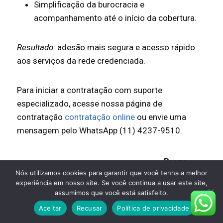
Simplificação da burocracia e
acompanhamento até o início da cobertura.
Resultado:
adesão mais segura e acesso rápido
aos serviços da rede credenciada.
Para iniciar a contratação com suporte
especializado, acesse nossa página de
contratação
contratação online
ou envie uma
mensagem pelo WhatsApp (11) 4237-9510.
Prazo
Etapa
O que esperar
Nós utilizamos cookies para garantir que você tenha a melhor
estimado
experiência em nosso site. Se você continua a usar este site,
Entrega de
assumimos que você está satisfeito.
Contato
informações e
1 dia útil
Aceitar
Recusar
Política de privacidade
inicial
necessidades