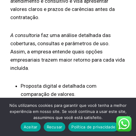
atendimento é consultivo e visa apresentar
valores claros e prazos de carências antes da
contratação.
A consultoria
faz uma análise detalhada das
coberturas, consultas e parâmetros de uso.
Assim, a empresa entende quais opções
empresariais trazem maior retorno para cada vida
incluída.
Proposta digital e detalhada com
comparação de valores.
Esclarecimento sobre carências e regras para
Nós utilizamos cookies para garantir que você tenha a melhor
consultas.
experiência em nosso site. Se você continua a usar este site,
assumimos que você está satisfeito.
Processo ágil para contratar plano saúde e
iniciar o atendimento.
Aceitar
Recusar
Política de privacidade
Suporte para alice empresas de todos os