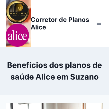
Pular
para
o
Corretor de Planos
Conteúdo
Alice
Benefícios dos planos de
saúde Alice em Suzano