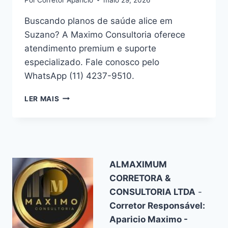
Buscando planos de saúde alice em
Suzano? A Maximo Consultoria oferece
atendimento premium e suporte
especializado. Fale conosco pelo
WhatsApp (11) 4237-9510.
PLANOS
LER MAIS
DE
SAÚDE
ALICE
EM
SUZANO
–
ALMAXIMUM
CONSULTORIA
CORRETORA &
ESPECIALIZADA
CONSULTORIA LTDA
-
Corretor Responsável:
Aparicio Maximo -